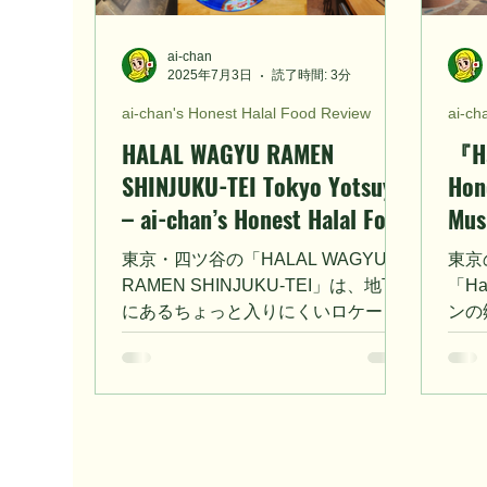
ai-chan
2025年7月3日
読了時間: 3分
ai-chan's Honest Halal Food Review
ai-ch
HALAL WAGYU RAMEN
『Ha
SHINJUKU-TEI Tokyo Yotsuya
Hon
– ai-chan’s Honest Halal Food
Mus
Review for Muslim Travelers
東京・四ツ谷の「HALAL WAGYU
東京
RAMEN SHINJUKU-TEI」は、地下
「Ha
にあるちょっと入りにくいロケーシ
ンの
ョンながら、本格的なハラルラーメ
すが
ンが味わえる穴場レストラン。チキ
めま
ンベースのスープはやさしい旨み
派な
で、トッピングにはとろける和牛と
しい
さっぱりとしたチキンチャーシュー
っと
が豪華にのっています。特に唐揚げ