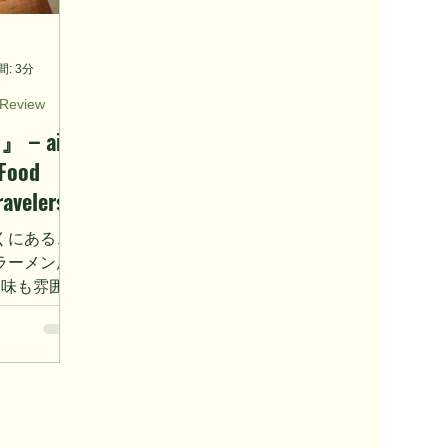
: 3分
 Review
』 – ai-
 Food
ravelers
くにある、
ラーメン店
l』。味も雰囲気
感はありま
リムにとっ
軒です。旅
、日常使い
祷室はあり
スジドが利用