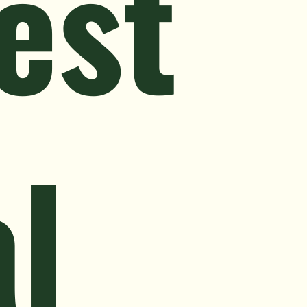
est
l