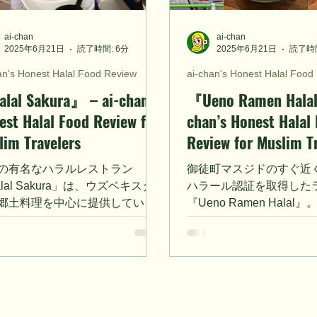
ai-chan
ai-chan
2025年6月21日
読了時間: 6分
2025年6月21日
読了時間
an's Honest Halal Food Review
ai-chan's Honest Halal Food
lal Sakura』 – ai-chan’s
『Ueno Ramen Halal
est Halal Food Review for
chan’s Honest Halal
lim Travelers
Review for Muslim T
の有名なハラルレストラン
御徒町マスジドのすぐ近
lal Sakura」は、ウズベキスタ
ハラール認証を取得した
郷土料理を中心に提供していま
『Ueno Ramen Hala
、ハラル対応のラーメンも楽し
も「ごく普通」で、特別
す！店内は広々としていて、立
せんが、近隣に住むムス
祈祷室も完備。ラーメンはやさ
ては便利で安心できる一
味で、刺激は少ないですが、ほ
行で訪れるというよりは
できる一杯です。
にちょうどいいお店。祈
ませんが、徒歩1分のマ