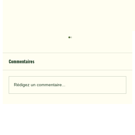
Commentaires
Rédigez un commentaire...
Guide Halal de Kyoto : Ramen Halal, Repas et
Espaces de Prière dans le Quartier de Gion