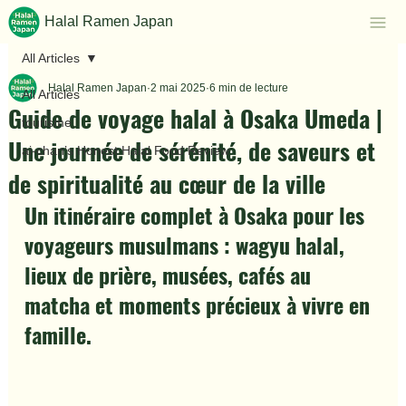
Halal Ramen Japan
All Articles
Halal Ramen Japan
2 mai 2025
6 min de lecture
All Articles
Guide de voyage halal à Osaka Umeda |
tourisme
Une journée de sérénité, de saveurs et
ai-chan’s Honest Halal Food Review
de spiritualité au cœur de la ville
Un itinéraire complet à Osaka pour les 
voyageurs musulmans : wagyu halal, 
lieux de prière, musées, cafés au 
matcha et moments précieux à vivre en 
famille.