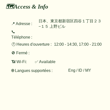
🗺️Access & Info
日本、東京都新宿区四谷１丁目２３
📍 Adresse :
−１５ 上野ビル
📞
Téléphone :
🕐 Heures d'ouverture :
12:00 - 14:30, 17:00 - 21:00
🚫 Fermé :
📶 Wi-Fi:
✅ Available
Eng / ID / MY
🌐 Langues supportées :