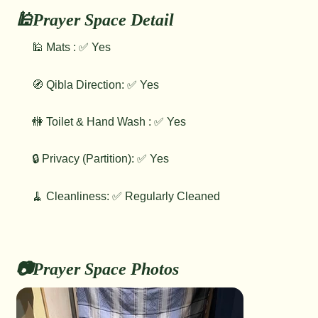
🕌Prayer Space Detail
🕌 Mats : ✅ Yes
🧭 Qibla Direction: ✅ Yes
🚻 Toilet & Hand Wash : ✅ Yes
🔒 Privacy (Partition): ✅ Yes
🧹 Cleanliness: ✅ Regularly Cleaned
📷Prayer Space Photos